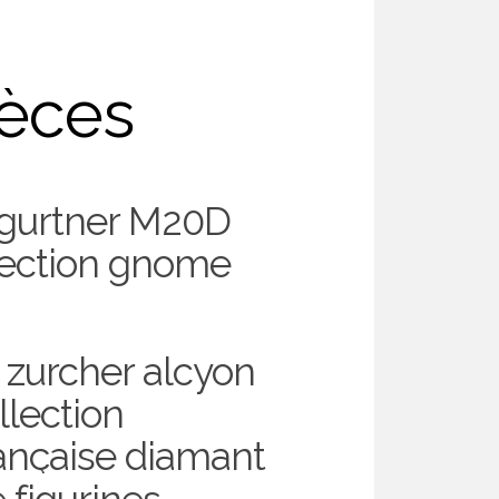
ièces
 gurtner M20D
lection gnome
4
 zurcher alcyon
lection
rançaise diamant