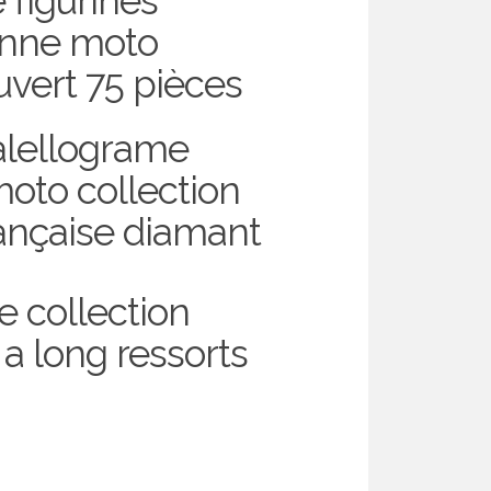
 figurines
enne moto
uvert 75 pièces
alellograme
oto collection
rançaise diamant
e collection
 a long ressorts