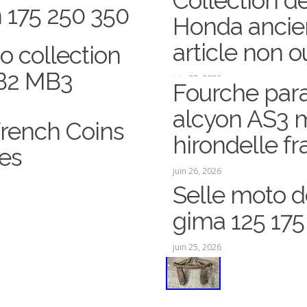
Collection de
 175 250 350
Honda anci
article non o
o collection
B2 MB3
juin 27, 2026
Fourche par
alcyon AS3 m
French Coins
hirondelle f
es
juin 26, 2026
Selle moto d
gima 125 175
juin 25, 2026