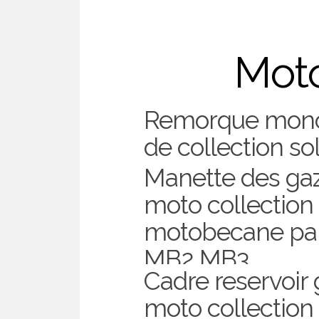
Moto
Remorque mono
de collection so
Month:
Juin 202
mobylette
Manette des gaz
moto collection
juin 30, 2026
motobecane pan
MB2 MB3
Cadre reservoir
juin 29, 2026
moto collection