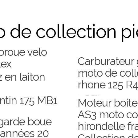
 de collection p
roue velo
Carburateur
lex
6
moto de col
 en laiton
rhone 125 R
juin 30, 2026
tin 175 MB1
Moteur boite
AS3 moto col
 garde boue
hirondelle f
 années 20
juin 29, 2026