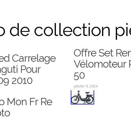
 de collection p
Offre Set Re
ed Carrelage
Vélomoteur P
guti Pour
50
09 2010
janvier 9, 2024
o Mon Fr Re
to