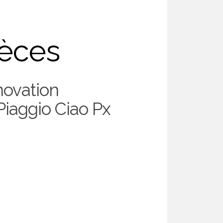
ièces
novation
iaggio Ciao Px