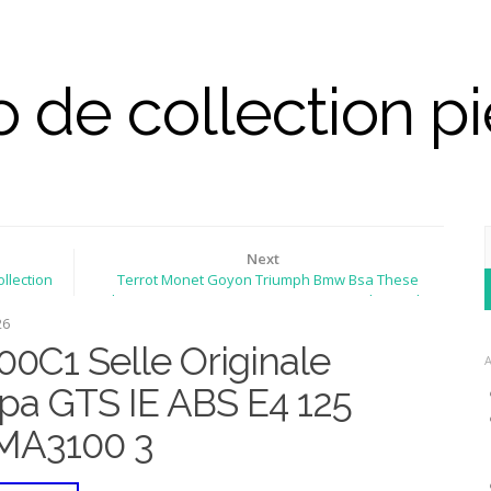
 de collection p
Next
ollection
Terrot Monet Goyon Triumph Bmw Bsa These
Enthusiasts Are Bringing Vintage Motorcycles Back
26
0C1 Selle Originale
spa GTS IE ABS E4 125
MA3100 3