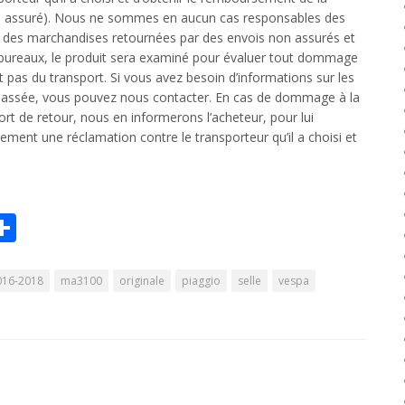
si assuré). Nous ne sommes en aucun cas responsables des
des marchandises retournées par des envois non assurés et
os bureaux, le produit sera examiné pour évaluer tout dommage
t pas du transport. Si vous avez besoin d’informations sur les
assée, vous pouvez nous contacter. En cas de dommage à la
rt de retour, nous en informerons l’acheteur, pour lui
ment une réclamation contre le transporteur qu’il a choisi et
r
il
Partager
Share
016-2018
ma3100
originale
piaggio
selle
vespa