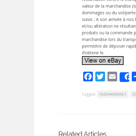
valeur de la marchandise (
dommages ou du vol/perte 
suivis ; A son arrivée à n
et/ou altération ne résultan
produits ou la commande p
marchandise lors du transpo
permettre de déposer rapide
d’obtenir le.
Facebook
Twitte
Ema
Tagged:
1b004499000c1
2
Related Articles …