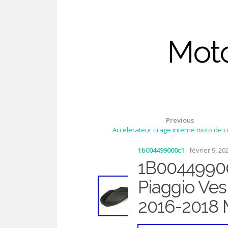
Moto
Previous
Accelerateur tirage interne moto de c
gnome rhone 125 R4
1b004499000c1
· février 9, 20
1B00449900
Piaggio Ve
2016-2018 