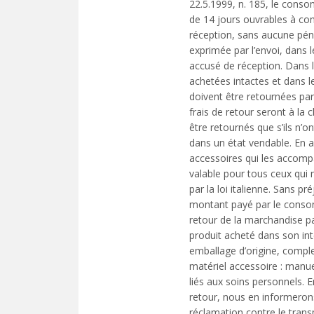
22.5.1999, n. 185, le consom
de 14 jours ouvrables à co
réception, sans aucune pénal
exprimée par l’envoi, dans 
accusé de réception. Dans 
achetées intactes et dans l
doivent être retournées par
frais de retour seront à l
être retournés que s’ils n’on
dans un état vendable. En 
accessoires qui les accompa
valable pour tous ceux qu
par la loi italienne. Sans 
montant payé par le consom
retour de la marchandise par
produit acheté dans son int
emballage d’origine, compl
matériel accessoire : manuel
liés aux soins personnels.
retour, nous en informeron
réclamation contre le transp