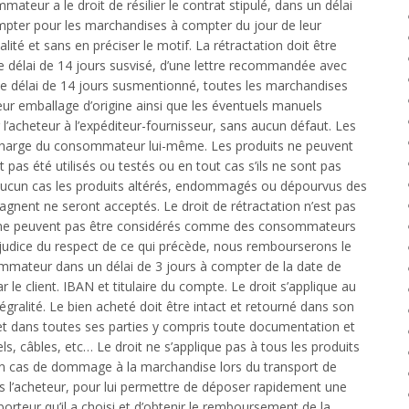
mateur a le droit de résilier le contrat stipulé, dans un délai
mpter pour les marchandises à compter du jour de leur
ité et sans en préciser le motif. La rétractation doit être
le délai de 14 jours susvisé, d’une lettre recommandée avec
le délai de 14 jours susmentionné, toutes les marchandises
eur emballage d’origine ainsi que les éventuels manuels
 l’acheteur à l’expéditeur-fournisseur, sans aucun défaut. Les
a charge du consommateur lui-même. Les produits ne peuvent
t pas été utilisés ou testés ou en tout cas s’ils ne sont pas
aucun cas les produits altérés, endommagés ou dépourvus des
gnent ne seront acceptés. Le droit de rétractation n’est pas
i ne peuvent pas être considérés comme des consommateurs
préjudice du respect de ce qui précède, nous rembourserons le
mateur dans un délai de 3 jours à compter de la date de
 le client. IBAN et titulaire du compte. Le droit s’applique au
égralité. Le bien acheté doit être intact et retourné dans son
et dans toutes ses parties y compris toute documentation et
s, câbles, etc… Le droit ne s’applique pas à tous les produits
 En cas de dommage à la marchandise lors du transport de
s l’acheteur, pour lui permettre de déposer rapidement une
orteur qu’il a choisi et d’obtenir le remboursement de la