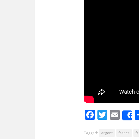
Facebook
Twitte
Ema
Tagged:
argent
france
f