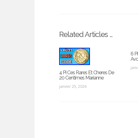
Related Articles …
6 P
Avo
janv
4 Pi Ces Rares Et Cheres De
20 Centimes Marianne
janvier 25, 2026