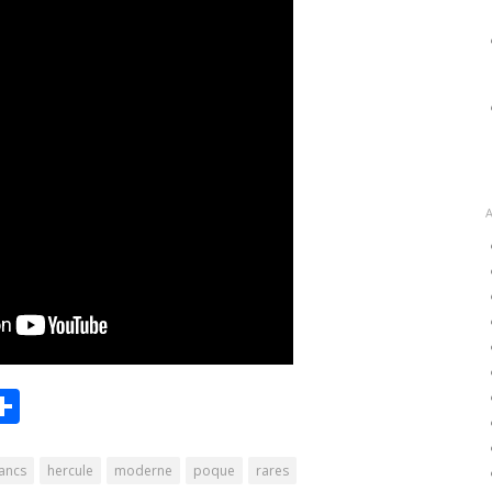
r
il
Partager
Share
rancs
hercule
moderne
poque
rares