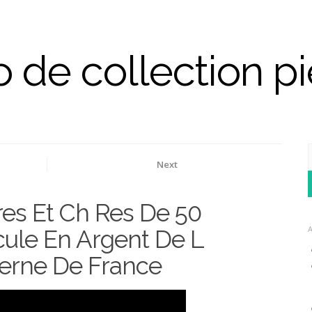
 de collection p
Next
 Gilera 50
Jay Leno S Bike Collection The Most Expensive Bike
In The World Jaylenosgarage
res Et Ch Res De 50
cule En Argent De L
erne De France