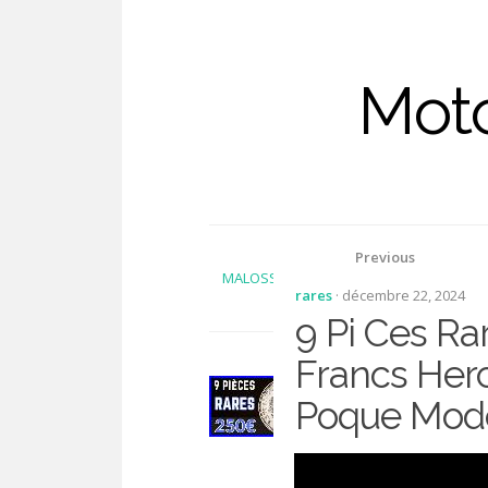
Moto
Previous
MALOSSI M1611029 Set Carburateur Phvb
rares
· décembre 22, 2024
Storm 1994-1996
9 Pi Ces Ra
Francs Her
Poque Mod