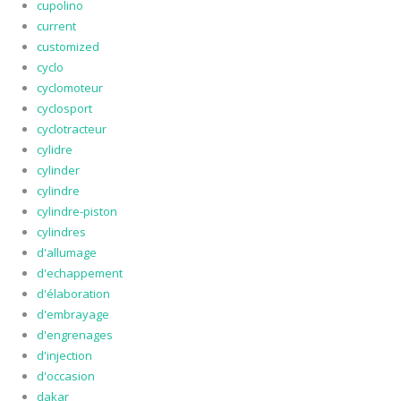
cupolino
current
customized
cyclo
cyclomoteur
cyclosport
cyclotracteur
cylidre
cylinder
cylindre
cylindre-piston
cylindres
d'allumage
d'echappement
d'élaboration
d'embrayage
d'engrenages
d'injection
d'occasion
dakar