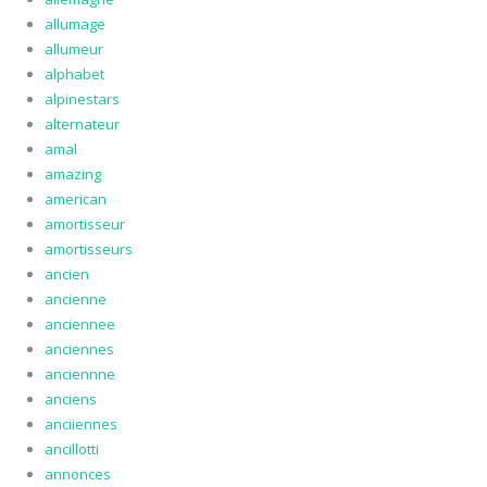
allumage
allumeur
alphabet
alpinestars
alternateur
amal
amazing
american
amortisseur
amortisseurs
ancien
ancienne
anciennee
anciennes
anciennne
anciens
anciiennes
ancillotti
annonces