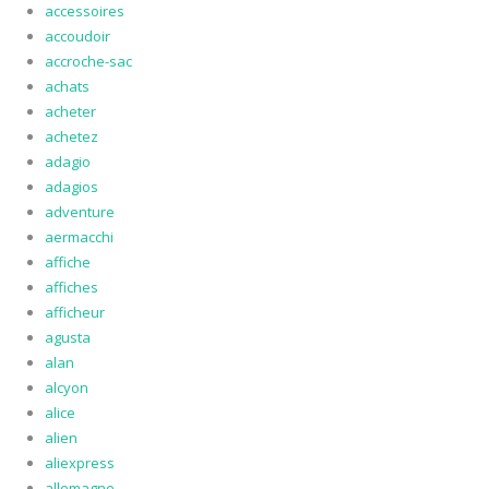
accessoires
accoudoir
accroche-sac
achats
acheter
achetez
adagio
adagios
adventure
aermacchi
affiche
affiches
afficheur
agusta
alan
alcyon
alice
alien
aliexpress
allemagne