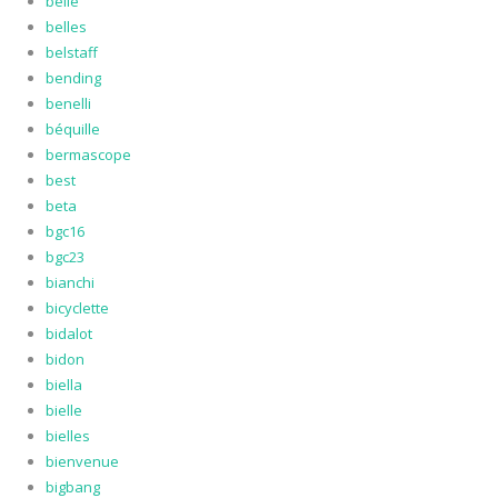
belle
belles
belstaff
bending
benelli
béquille
bermascope
best
beta
bgc16
bgc23
bianchi
bicyclette
bidalot
bidon
biella
bielle
bielles
bienvenue
bigbang