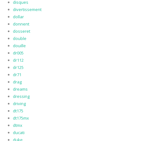
disques
divertissement
dollar
donnent
dosseret
double
douille
dr005
dr112
dr125
dr71
drag
dreams
dressing
driving
dt175
dt175mx
dtmx
ducati
duke