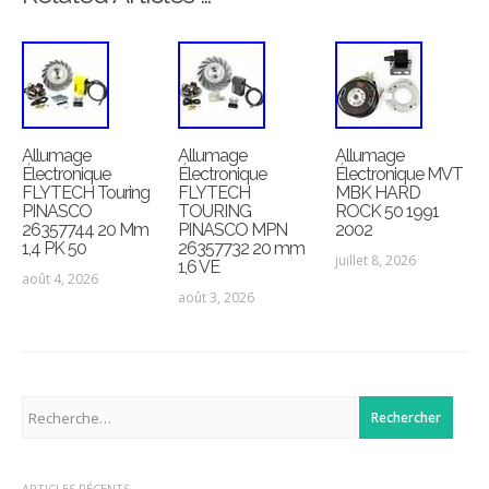
Allumage
Allumage
Allumage
Électronique
Électronique
Électronique MVT
FLYTECH Touring
FLYTECH
MBK HARD
PINASCO
TOURING
ROCK 50 1991
26357744 20 Mm
PINASCO MPN
2002
1,4 PK 50
26357732 20 mm
juillet 8, 2026
1,6 VE
août 4, 2026
août 3, 2026
Rechercher :
ARTICLES RÉCENTS