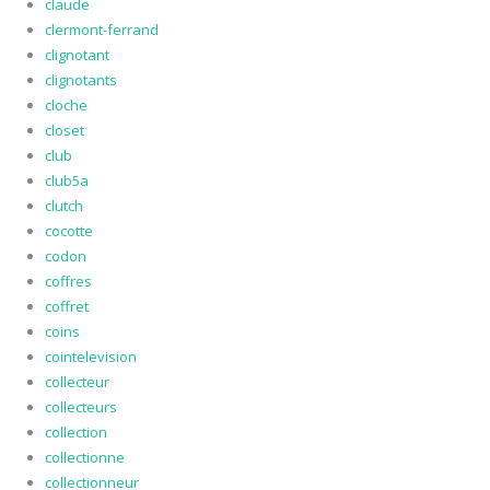
claude
clermont-ferrand
clignotant
clignotants
cloche
closet
club
club5a
clutch
cocotte
codon
coffres
coffret
coins
cointelevision
collecteur
collecteurs
collection
collectionne
collectionneur