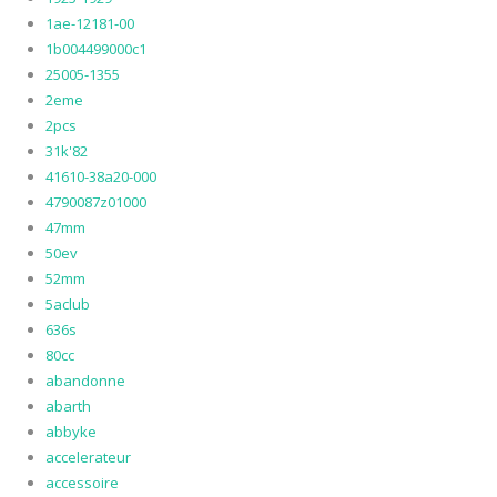
1ae-12181-00
1b004499000c1
25005-1355
2eme
2pcs
31k'82
41610-38a20-000
4790087z01000
47mm
50ev
52mm
5aclub
636s
80cc
abandonne
abarth
abbyke
accelerateur
accessoire