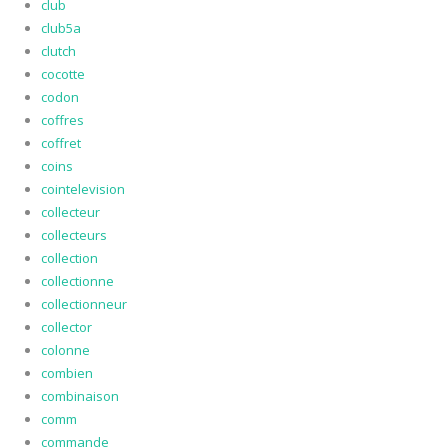
club
club5a
clutch
cocotte
codon
coffres
coffret
coins
cointelevision
collecteur
collecteurs
collection
collectionne
collectionneur
collector
colonne
combien
combinaison
comm
commande