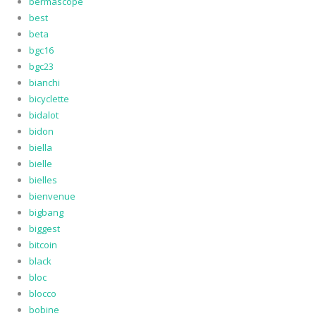
bermascope
best
beta
bgc16
bgc23
bianchi
bicyclette
bidalot
bidon
biella
bielle
bielles
bienvenue
bigbang
biggest
bitcoin
black
bloc
blocco
bobine