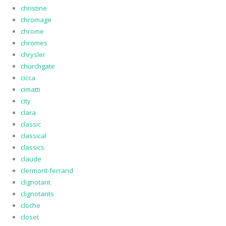
christine
chromage
chrome
chromes
chrysler
churchgate
cicca
cimatti
city
clara
classic
classical
classics
claude
clermont-ferrand
clignotant
clignotants
cloche
closet