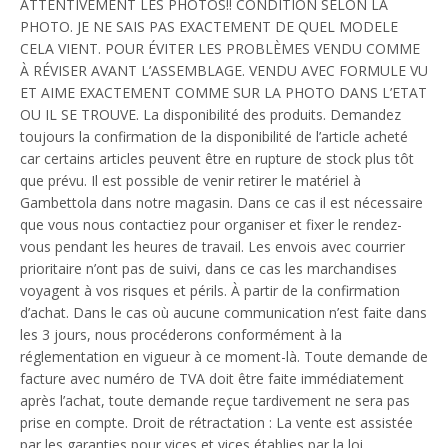
ATTENTIVEMENT LES PHOTOS!! CONDITION SELON LA
PHOTO. JE NE SAIS PAS EXACTEMENT DE QUEL MODELE
CELA VIENT. POUR ÉVITER LES PROBLÈMES VENDU COMME
À RÉVISER AVANT L’ASSEMBLAGE. VENDU AVEC FORMULE VU
ET AIME EXACTEMENT COMME SUR LA PHOTO DANS L’ETAT
OU IL SE TROUVE. La disponibilité des produits. Demandez
toujours la confirmation de la disponibilité de l’article acheté
car certains articles peuvent être en rupture de stock plus tôt
que prévu. Il est possible de venir retirer le matériel à
Gambettola dans notre magasin. Dans ce cas il est nécessaire
que vous nous contactiez pour organiser et fixer le rendez-
vous pendant les heures de travail. Les envois avec courrier
prioritaire n’ont pas de suivi, dans ce cas les marchandises
voyagent à vos risques et périls. À partir de la confirmation
d’achat. Dans le cas où aucune communication n’est faite dans
les 3 jours, nous procéderons conformément à la
réglementation en vigueur à ce moment-là. Toute demande de
facture avec numéro de TVA doit être faite immédiatement
après l’achat, toute demande reçue tardivement ne sera pas
prise en compte. Droit de rétractation : La vente est assistée
par les garanties pour vices et vices établies par la loi.