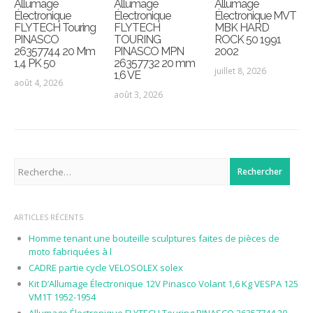
Allumage
Allumage
Allumage
Électronique
Électronique
Électronique MVT
FLYTECH Touring
FLYTECH
MBK HARD
PINASCO
TOURING
ROCK 50 1991
26357744 20 Mm
PINASCO MPN
2002
1,4 PK 50
26357732 20 mm
juillet 8, 2026
1,6 VE
août 4, 2026
août 3, 2026
Rechercher :
ARTICLES RÉCENTS
Homme tenant une bouteille sculptures faites de pièces de
moto fabriquées à l
CADRE partie cycle VELOSOLEX solex
Kit D’Allumage Électronique 12V Pinasco Volant 1,6 Kg VESPA 125
VM1T 1952-1954