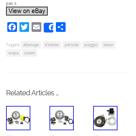
pas s.
Facebook
Twitter
Email
Partager
Share
Tagged:
allumage
d'inertie
période
piaggio
stator
vespa
volant
Related Articles …