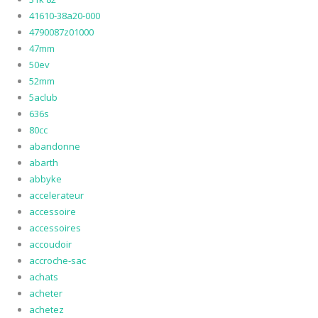
41610-38a20-000
4790087z01000
47mm
50ev
52mm
5aclub
636s
80cc
abandonne
abarth
abbyke
accelerateur
accessoire
accessoires
accoudoir
accroche-sac
achats
acheter
achetez