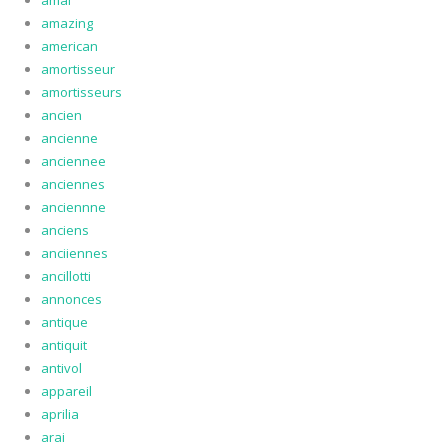
amal
amazing
american
amortisseur
amortisseurs
ancien
ancienne
anciennee
anciennes
anciennne
anciens
anciiennes
ancillotti
annonces
antique
antiquit
antivol
appareil
aprilia
arai