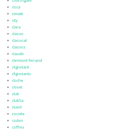
churchgate
cicca
cimatti
city
clara
classic
classical
classics
claude
clermont-ferrand
clignotant
clignotants
cloche
closet
club
club5a
clutch
cocotte
codon
coffres