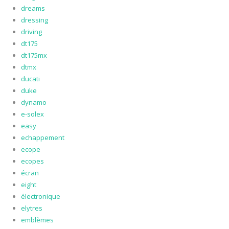
dreams
dressing
driving
dt175
dt175mx
dtmx
ducati
duke
dynamo
e-solex
easy
echappement
ecope
ecopes
écran
eight
électronique
elytres
emblèmes