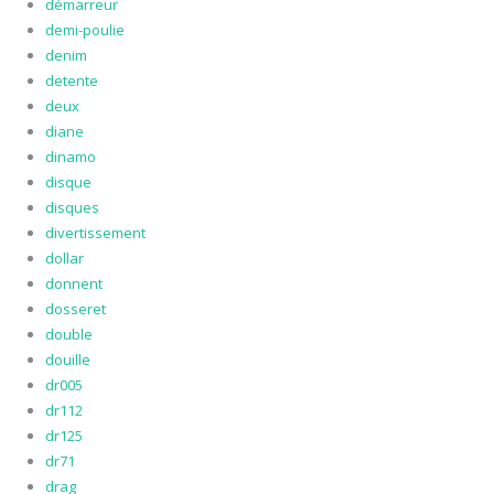
démarreur
demi-poulie
denim
detente
deux
diane
dinamo
disque
disques
divertissement
dollar
donnent
dosseret
double
douille
dr005
dr112
dr125
dr71
drag