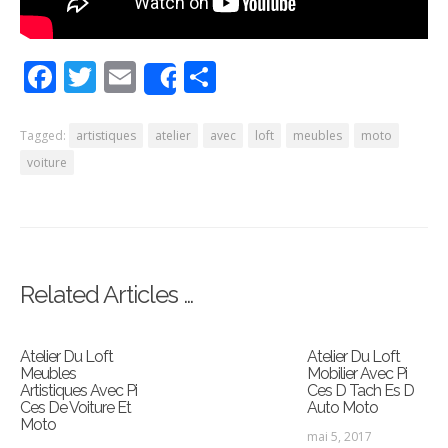
Facebook
Twitter
Email
Partager
Share
Tagged:
artistiques
atelier
avec
loft
meubles
moto
voiture
Related Articles …
Atelier Du Loft
Atelier Du Loft
Meubles
Mobilier Avec Pi
Artistiques Avec Pi
Ces D Tach Es D
Ces De Voiture Et
Auto Moto
Moto
mai 5, 2017