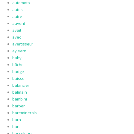
automoto
autos
autre
auvent
avait
avec
avertisseur
aylearn
baby
bâche
badge
baisse
balancier
balmain
bambini
barber
bareminerals
barn
bart
basculeurs