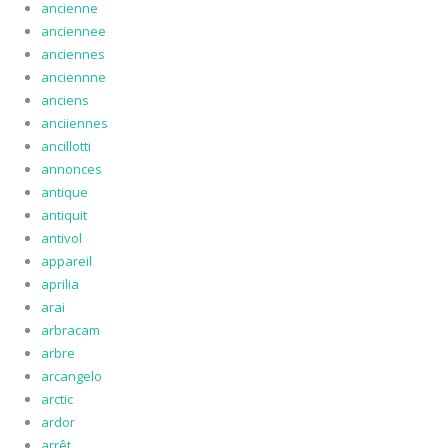
ancienne
anciennee
anciennes
anciennne
anciens
anciiennes
ancillotti
annonces
antique
antiquit
antivol
appareil
aprilia
arai
arbracam
arbre
arcangelo
arctic
ardor
arrêt