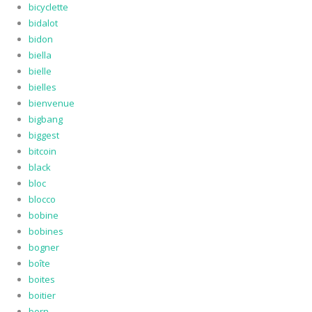
bicyclette
bidalot
bidon
biella
bielle
bielles
bienvenue
bigbang
biggest
bitcoin
black
bloc
blocco
bobine
bobines
bogner
boîte
boites
boitier
born