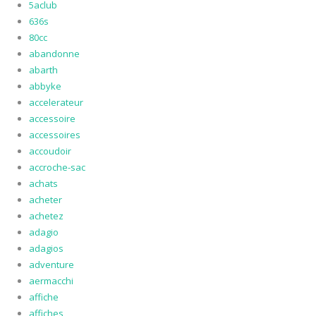
5aclub
636s
80cc
abandonne
abarth
abbyke
accelerateur
accessoire
accessoires
accoudoir
accroche-sac
achats
acheter
achetez
adagio
adagios
adventure
aermacchi
affiche
affiches