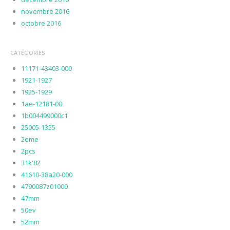
novembre 2016
octobre 2016
CATÉGORIES
11171-43403-000
1921-1927
1925-1929
1ae-12181-00
1b004499000c1
25005-1355
2eme
2pcs
31k'82
41610-38a20-000
4790087z01000
47mm
50ev
52mm