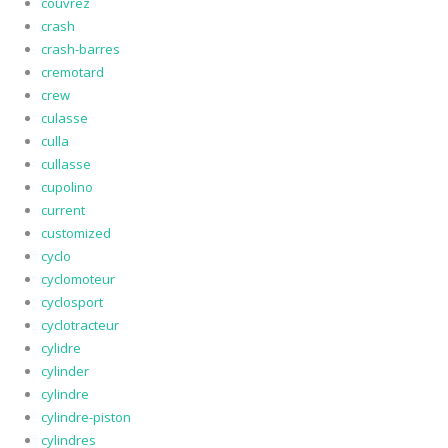
couvrez
crash
crash-barres
cremotard
crew
culasse
culla
cullasse
cupolino
current
customized
cyclo
cyclomoteur
cyclosport
cyclotracteur
cylidre
cylinder
cylindre
cylindre-piston
cylindres