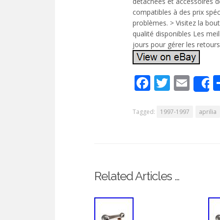
détachées et accessoires de
compatibles à des prix spéc
problèmes. > Visitez la bou
qualité disponibles Les mei
jours pour gérer les retours
Facebook
Twitte
Ema
Tagged:
1997-1997
aprilia
Related Articles …