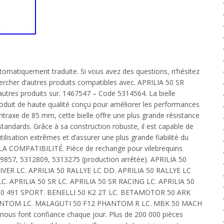
utomatiquement traduite. Si vous avez des questions, n’hésitez
ercher d’autres produits compatibles avec. APRILIA 50 SR
tres produits sur. 1467547 – Code 5314564. La bielle
oduit de haute qualité conçu pour améliorer les performances
traxe de 85 mm, cette bielle offre une plus grande résistance
s standards. Grâce à sa construction robuste, il est capable de
utilisation extrêmes et d’assurer une plus grande fiabilité du
 COMPATIBILITÉ. Pièce de rechange pour vilebrequins
9857, 5312809, 5313275 (production arrêtée). APRILIA 50
IVER LC. APRILIA 50 RALLYE LC DD. APRILIA 50 RALLYE LC
C. APRILIA 50 SR LC. APRILIA 50 SR RACING LC. APRILIA 50
50 491 SPORT. BENELLI 50 K2 2T LC. BETAMOTOR 50 ARK
ANTOM LC. MALAGUTI 50 F12 PHANTOM R LC. MBK 50 MACH
s nous font confiance chaque jour. Plus de 200 000 pièces