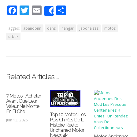
Facebook
Twitter
Email
Partager
Share
Tagged:
abandonn
dans
hangar
japonaises
motos
urbex
Related Articles …
7 Motos Acheter
Avant Que Leur
Valeur Ne Monte
En Fl Che
Top 10 Motos Les
Plus Ch Res De L
juin 13, 2025
Histoire Reeko
Unchained Motor
News 4k
Motos Anciennes