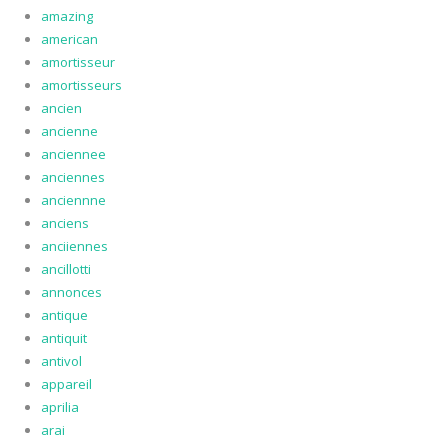
amazing
american
amortisseur
amortisseurs
ancien
ancienne
anciennee
anciennes
anciennne
anciens
anciiennes
ancillotti
annonces
antique
antiquit
antivol
appareil
aprilia
arai