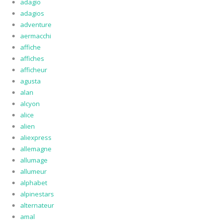
adagio
adagios
adventure
aermacchi
affiche
affiches
afficheur
agusta
alan
alcyon
alice
alien
aliexpress
allemagne
allumage
allumeur
alphabet
alpinestars
alternateur
amal