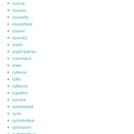
course
coussin
couverte
couverture
couvre
couvrez
crash
crash-barres
cremotard
crew
culasse
culla
cullasse
cupolino
current
customized
cyclo
cyclomoteur
cyclosport