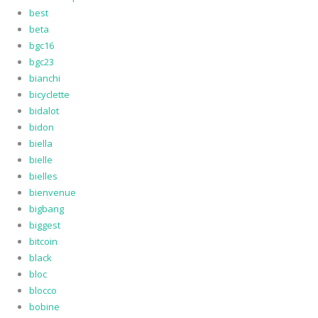
best
beta
bgc16
bgc23
bianchi
bicyclette
bidalot
bidon
biella
bielle
bielles
bienvenue
bigbang
biggest
bitcoin
black
bloc
blocco
bobine