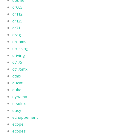
douille
dr005
dr112
dr125
dr71
drag
dreams
dressing
driving
dt175
dt175mx
dtmx
ducati
duke
dynamo
e-solex
easy
echappement
ecope
ecopes