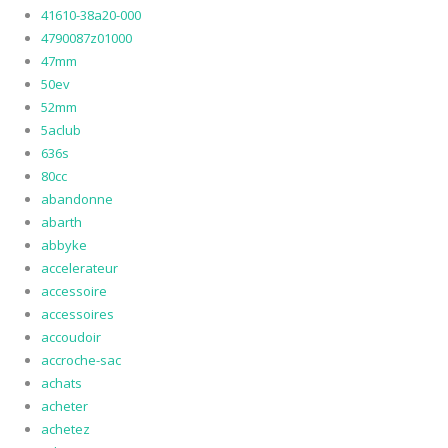
41610-38a20-000
4790087z01000
47mm
50ev
52mm
5aclub
636s
80cc
abandonne
abarth
abbyke
accelerateur
accessoire
accessoires
accoudoir
accroche-sac
achats
acheter
achetez