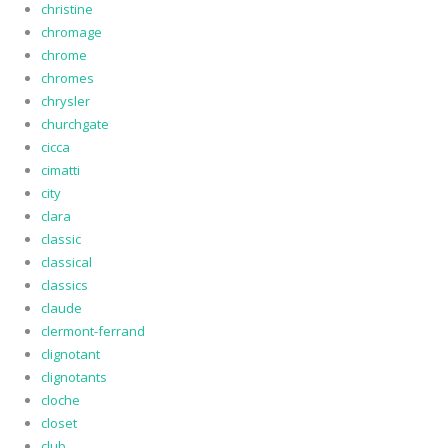
christine
chromage
chrome
chromes
chrysler
churchgate
cicca
cimatti
city
clara
classic
classical
classics
claude
clermont-ferrand
clignotant
clignotants
cloche
closet
club