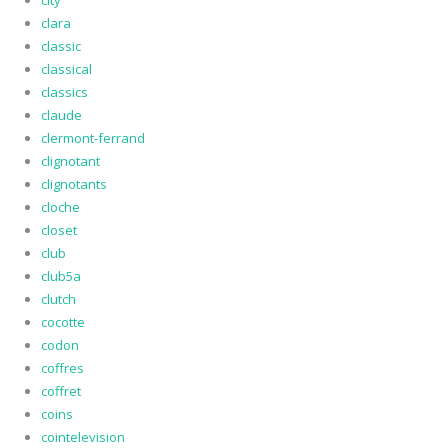
city
clara
classic
classical
classics
claude
clermont-ferrand
clignotant
clignotants
cloche
closet
club
club5a
clutch
cocotte
codon
coffres
coffret
coins
cointelevision