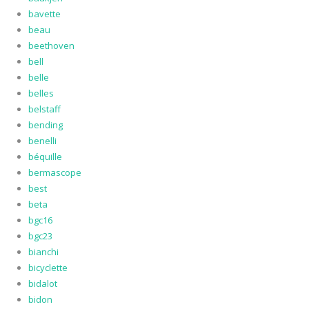
bavette
beau
beethoven
bell
belle
belles
belstaff
bending
benelli
béquille
bermascope
best
beta
bgc16
bgc23
bianchi
bicyclette
bidalot
bidon