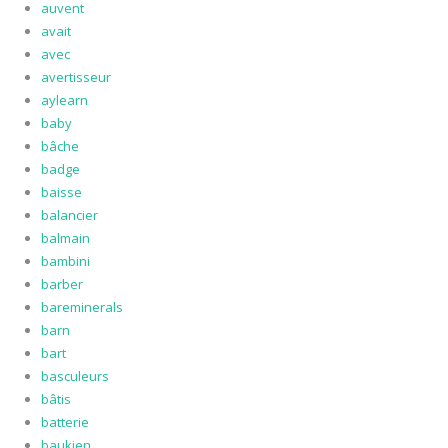
auvent
avait
avec
avertisseur
aylearn
baby
bâche
badge
baisse
balancier
balmain
bambini
barber
bareminerals
barn
bart
basculeurs
bâtis
batterie
baukjen