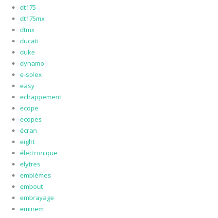
dt175
dt175mx
dtmx
ducati
duke
dynamo
e-solex
easy
echappement
ecope
ecopes
écran
eight
électronique
elytres
emblèmes
embout
embrayage
eminem