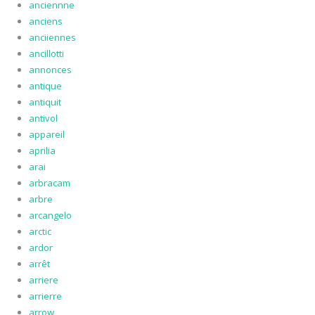
anciennne
anciens
anciiennes
ancillotti
annonces
antique
antiquit
antivol
appareil
aprilia
arai
arbracam
arbre
arcangelo
arctic
ardor
arrêt
arriere
arrierre
arrow