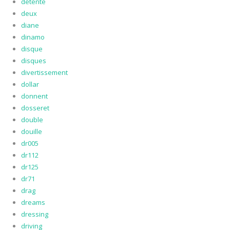
detente
deux
diane
dinamo
disque
disques
divertissement
dollar
donnent
dosseret
double
douille
dr005
dr112
dr125
dr71
drag
dreams
dressing
driving