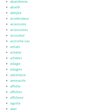
abandonne
abarth
abbyke
accelerateur
accessoire
accessoires
accoudoir
accroche-sac
achats
acheter
achetez
adagio
adagios
adventure
aermacchi
affiche
affiches
afficheur
agusta
alan