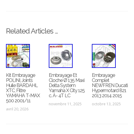
Related Articles …
Kit Embrayage
Embrayage Et
Embrayage
POLINI, Joints
Cloche Ø 135 Maxi
Complet
Huile BARDAHL
Delta System
NEWFREN Ducati
XTC, Filtre
Yamaha X City 125
Hypermotard 821
YAMAHA T-MAX
c. À- 4T LC
2013 2014 2015
500 2001/11
novembre 11, 2025
octobre 13, 2025
avril 20, 2026