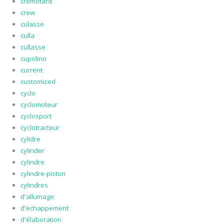
cremotard
crew
culasse
culla
cullasse
cupolino
current
customized
cyclo
cyclomoteur
cyclosport
cyclotracteur
cylidre
cylinder
cylindre
cylindre-piston
cylindres
d'allumage
d'echappement
d'élaboration