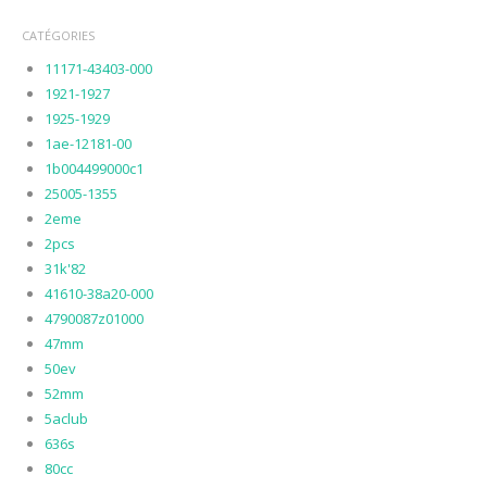
CATÉGORIES
11171-43403-000
1921-1927
1925-1929
1ae-12181-00
1b004499000c1
25005-1355
2eme
2pcs
31k'82
41610-38a20-000
4790087z01000
47mm
50ev
52mm
5aclub
636s
80cc