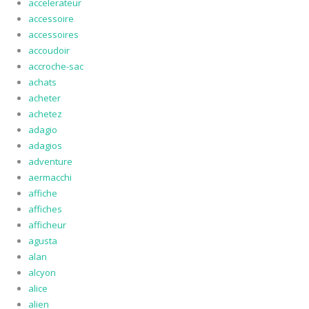
accelerateur
accessoire
accessoires
accoudoir
accroche-sac
achats
acheter
achetez
adagio
adagios
adventure
aermacchi
affiche
affiches
afficheur
agusta
alan
alcyon
alice
alien