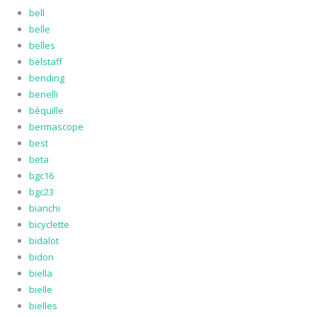
bell
belle
belles
belstaff
bending
benelli
béquille
bermascope
best
beta
bgc16
bgc23
bianchi
bicyclette
bidalot
bidon
biella
bielle
bielles