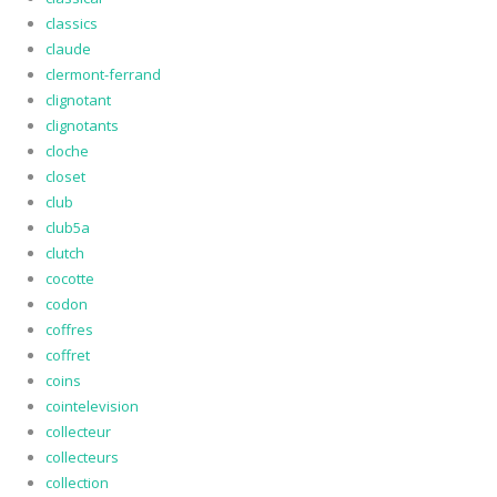
classics
claude
clermont-ferrand
clignotant
clignotants
cloche
closet
club
club5a
clutch
cocotte
codon
coffres
coffret
coins
cointelevision
collecteur
collecteurs
collection