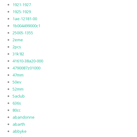
1921-1927
1925-1929
1ae-12181-00
1b004499000c1
25005-1355
2eme
2pcs
31k'82
41610-38a20-000
4790087z01000
47mm
50ev
52mm
5aclub
636s
80cc
abandonne
abarth
abbyke