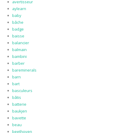
avertisseur
aylearn
baby
bâche
badge
baisse
balancier
balmain
bambini
barber
bareminerals
barn
bart
basculeurs
bâtis
batterie
baukjen
bavette
beau
beethoven