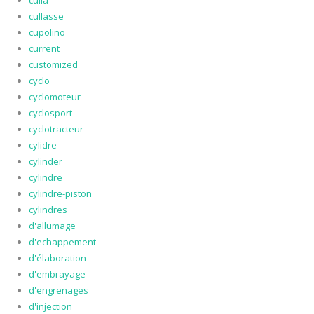
culla
cullasse
cupolino
current
customized
cyclo
cyclomoteur
cyclosport
cyclotracteur
cylidre
cylinder
cylindre
cylindre-piston
cylindres
d'allumage
d'echappement
d'élaboration
d'embrayage
d'engrenages
d'injection