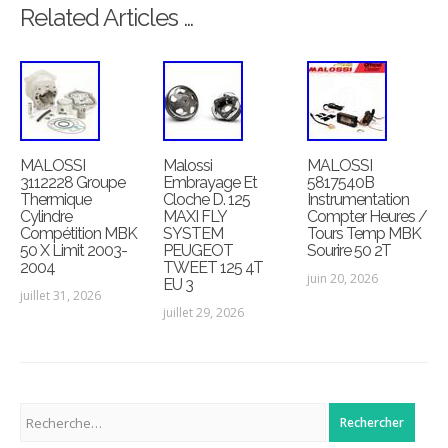
Related Articles …
MALOSSI
Malossi
MALOSSI
3112228 Groupe
Embrayage Et
5817540B
Thermique
Cloche D. 125
Instrumentation
Cylindre
MAXI FLY
Compter Heures /
Compétition MBK
SYSTEM
Tours Temp MBK
50 X Limit 2003-
PEUGEOT
Sourire 50 2T
2004
TWEET 125 4T
juin 20, 2026
EU 3
juillet 31, 2026
juillet 29, 2026
Rechercher :