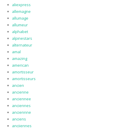
aliexpress
allemagne
allumage
allumeur
alphabet
alpinestars
alternateur
amal
amazing
american
amortisseur
amortisseurs
ancien
ancienne
anciennee
anciennes
anciennne
anciens
anciiennes