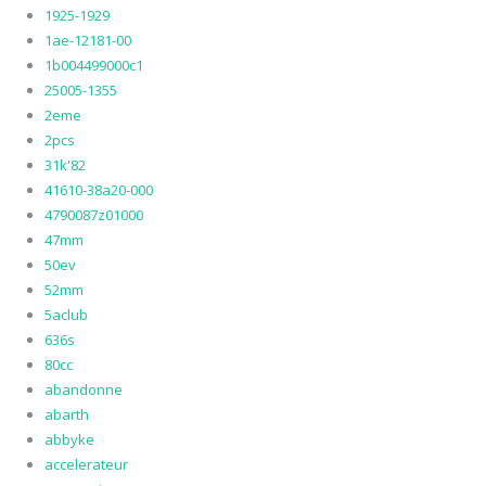
1925-1929
1ae-12181-00
1b004499000c1
25005-1355
2eme
2pcs
31k'82
41610-38a20-000
4790087z01000
47mm
50ev
52mm
5aclub
636s
80cc
abandonne
abarth
abbyke
accelerateur