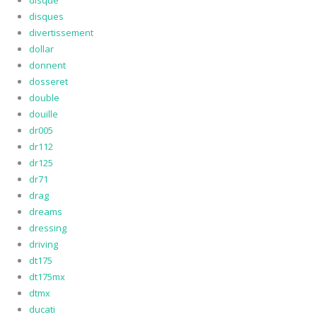
disque
disques
divertissement
dollar
donnent
dosseret
double
douille
dr005
dr112
dr125
dr71
drag
dreams
dressing
driving
dt175
dt175mx
dtmx
ducati