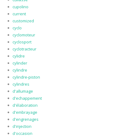
cupolino
current
customized
cyclo
cyclomoteur
cyclosport
cyclotracteur
cylidre
cylinder
cylindre
cylindre-piston
cylindres
d'allumage
d'echappement
d'élaboration
d'embrayage
d'engrenages
d'injection
d'occasion