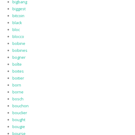
bigbang
biggest
bitcoin
black
bloc
blocco
bobine
bobines
bogner
boîte
boites
boitier
born
borne
bosch
bouchon
bouclier
bought
bougie
bourse