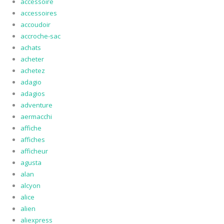
accessoire
accessoires
accoudoir
accroche-sac
achats
acheter
achetez
adagio
adagios
adventure
aermacchi
affiche
affiches
afficheur
agusta
alan
alcyon
alice
alien
aliexpress