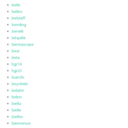
belle
belles
belstaff
bending
benelli
béquille
bermascope
best
beta
bgc16
bgc23
bianchi
bicyclette
bidalot
bidon
biella
bielle
bielles
bienvenue