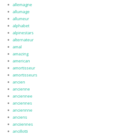
allemagne
allumage
allumeur
alphabet
alpinestars
alternateur
amal
amazing
american
amortisseur
amortisseurs
ancien
ancienne
anciennee
anciennes
anciennne
anciens
anciiennes
ancillotti