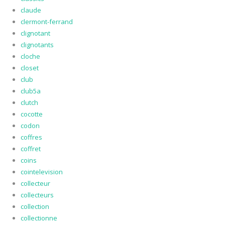
claude
clermont-ferrand
clignotant
clignotants
cloche
closet
club
club5a
clutch
cocotte
codon
coffres
coffret
coins
cointelevision
collecteur
collecteurs
collection
collectionne