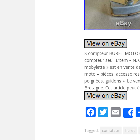
S compteur HURET MOTOB
compteur seul. L’item «
mobylette » est en vente dep
moto – pièces, accessoire
poignées, guidons ». Le ven
Bretagne. Cet article peut ê
Facebook
Twitte
Ema
Tagged:
compteur
huret