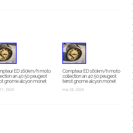
mpteur ED 160km/h moto
Compteur ED 160km/h moto
lection an 40 50 peugeot
collection an 40 50 peugeot
rot gnome alcyon monet
terrot gnome alcyon monet
 11, 2026
mai 28, 2026