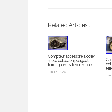
Related Articles …
Compteur accessoire a colier
Co
moto collection peugeot
col
terrot gnome alcyon monet
ter
juin 16, 2026
juin