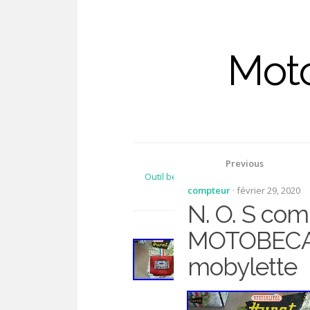
Moto
Previous
Outil béquille d atelier pour peugeot 10
compteur
· février 29, 2020
N. O. S co
MOTOBEC
mobylette