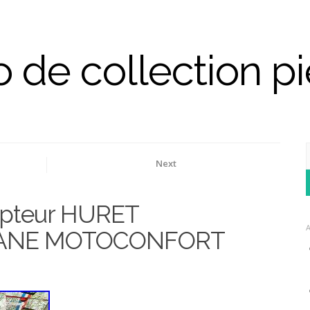
 de collection p
Next
3 spx rcx
1 ancienne MOBYLETTE BB PEUGEOT GRIFFON 1957
sans moteur
mpteur HURET
ANE MOTOCONFORT