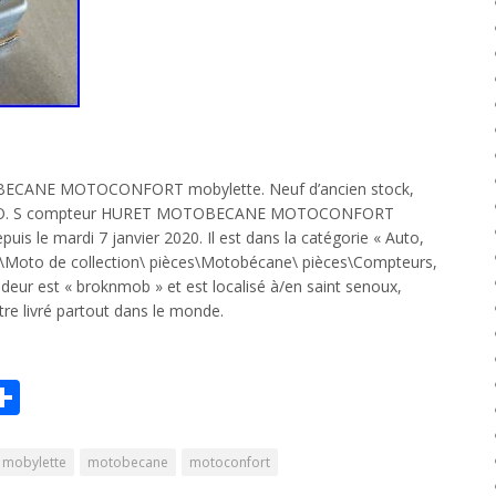
ECANE MOTOCONFORT mobylette. Neuf d’ancien stock,
 N. O. S compteur HURET MOTOBECANE MOTOCONFORT
uis le mardi 7 janvier 2020. Il est dans la catégorie « Auto,
s\Moto de collection\ pièces\Motobécane\ pièces\Compteurs,
deur est « broknmob » et est localisé à/en saint senoux,
tre livré partout dans le monde.
r
il
Partager
Share
mobylette
motobecane
motoconfort