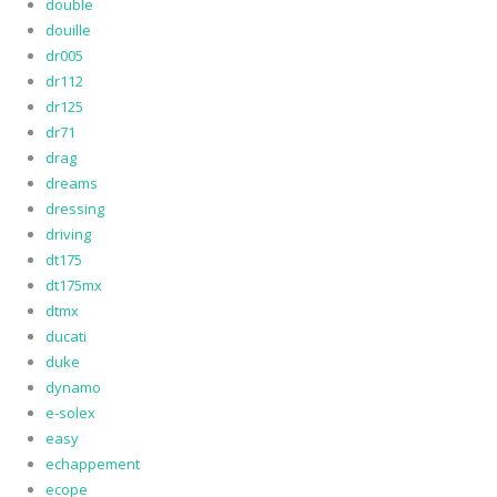
double
douille
dr005
dr112
dr125
dr71
drag
dreams
dressing
driving
dt175
dt175mx
dtmx
ducati
duke
dynamo
e-solex
easy
echappement
ecope