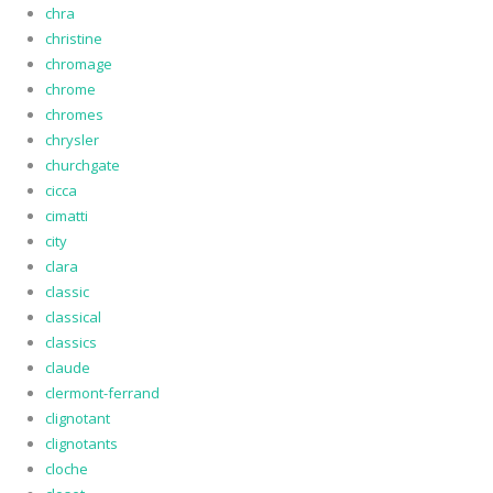
chra
christine
chromage
chrome
chromes
chrysler
churchgate
cicca
cimatti
city
clara
classic
classical
classics
claude
clermont-ferrand
clignotant
clignotants
cloche