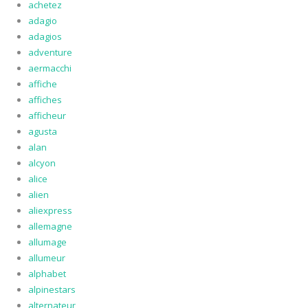
achetez
adagio
adagios
adventure
aermacchi
affiche
affiches
afficheur
agusta
alan
alcyon
alice
alien
aliexpress
allemagne
allumage
allumeur
alphabet
alpinestars
alternateur