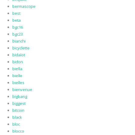
bermascope
best
beta
bgc16
bgc23
bianchi
bicyclette
bidalot
bidon
biella
bielle
bielles
bienvenue
bigbang
biggest
bitcoin
black
bloc
blocco