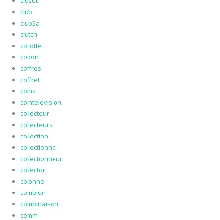
closet
club
club5a
clutch
cocotte
codon
coffres
coffret
coins
cointelevision
collecteur
collecteurs
collection
collectionne
collectionneur
collector
colonne
combien
combinaison
comm