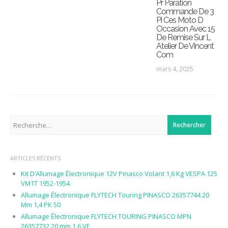
Pr Paration
Commande De 3
Pi Ces Moto D
Occasion Avec 15
De Remise Sur L
Atelier De Vincent
Com
mars 4, 2025
Rechercher :
ARTICLES RÉCENTS
Kit D’Allumage Électronique 12V Pinasco Volant 1,6 Kg VESPA 125
VM1T 1952-1954
Allumage Électronique FLYTECH Touring PINASCO 26357744 20
Mm 1,4 PK 50
Allumage Électronique FLYTECH TOURING PINASCO MPN
26357732 20 mm 1,6 VE