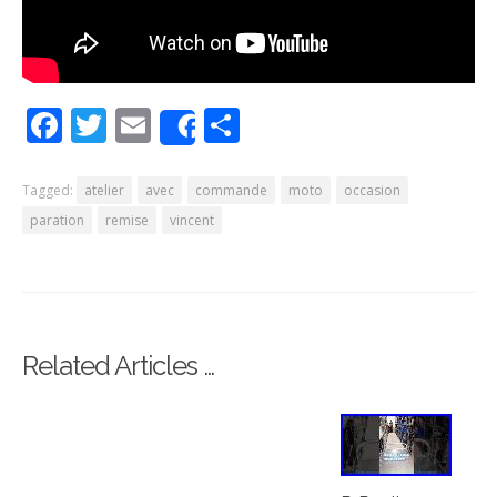
Facebook
Twitter
Email
Partager
Share
Tagged:
atelier
avec
commande
moto
occasion
paration
remise
vincent
Related Articles …