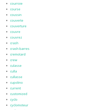
courroie
course
coussin
couverte
couverture
couvre
couvrez
crash
crash-barres
cremotard
crew
culasse
culla
cullasse
cupolino
current
customized
cyclo
cyclomoteur