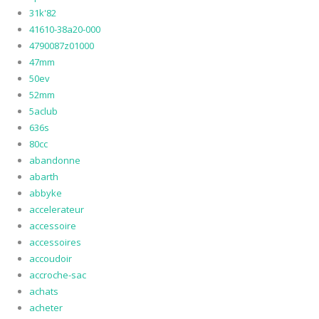
31k'82
41610-38a20-000
4790087z01000
47mm
50ev
52mm
5aclub
636s
80cc
abandonne
abarth
abbyke
accelerateur
accessoire
accessoires
accoudoir
accroche-sac
achats
acheter