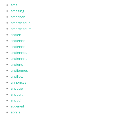
amal
amazing
american
amortisseur
amortisseurs
ancien
ancienne
anciennee
anciennes
anciennne
anciens
anciiennes
ancillotti
annonces
antique
antiquit
antivol
appareil
aprilia