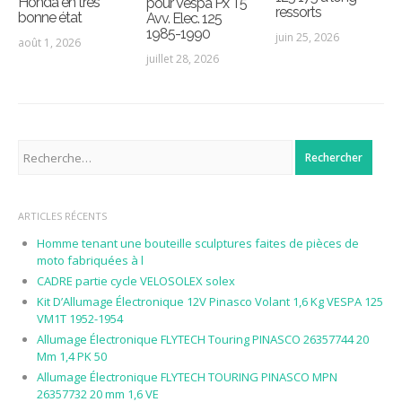
Honda en très
pour Vespa Px T5
ressorts
bonne état
Avv. Elec. 125
1985-1990
juin 25, 2026
août 1, 2026
juillet 28, 2026
Rechercher :
ARTICLES RÉCENTS
Homme tenant une bouteille sculptures faites de pièces de
moto fabriquées à l
CADRE partie cycle VELOSOLEX solex
Kit D’Allumage Électronique 12V Pinasco Volant 1,6 Kg VESPA 125
VM1T 1952-1954
Allumage Électronique FLYTECH Touring PINASCO 26357744 20
Mm 1,4 PK 50
Allumage Électronique FLYTECH TOURING PINASCO MPN
26357732 20 mm 1,6 VE