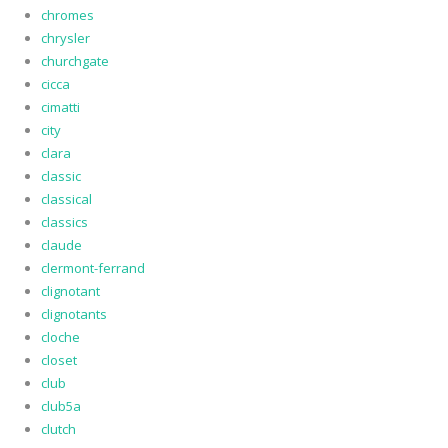
chromes
chrysler
churchgate
cicca
cimatti
city
clara
classic
classical
classics
claude
clermont-ferrand
clignotant
clignotants
cloche
closet
club
club5a
clutch