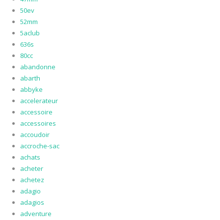
50ev
52mm
5aclub
636s
80cc
abandonne
abarth
abbyke
accelerateur
accessoire
accessoires
accoudoir
accroche-sac
achats
acheter
achetez
adagio
adagios
adventure