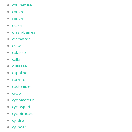
couverture
couvre
couvrez
crash
crash-barres
cremotard
crew
culasse
culla
cullasse
cupolino
current
customized
cyclo
cyclomoteur
cyclosport
cyclotracteur
cylidre
cylinder