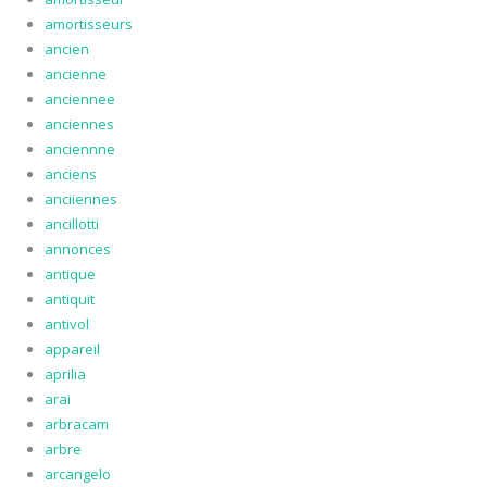
amortisseurs
ancien
ancienne
anciennee
anciennes
anciennne
anciens
anciiennes
ancillotti
annonces
antique
antiquit
antivol
appareil
aprilia
arai
arbracam
arbre
arcangelo