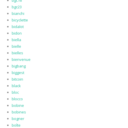
bgc16
bgc23
bianchi
bicyclette
bidalot
bidon
biella
bielle
bielles
bienvenue
bigbang
biggest
bitcoin
black
bloc
blocco
bobine
bobines
bogner
boîte