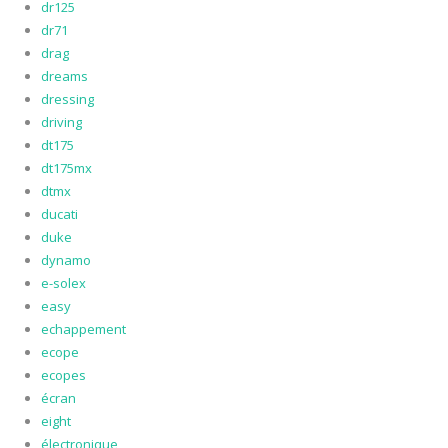
dr125
dr71
drag
dreams
dressing
driving
dt175
dt175mx
dtmx
ducati
duke
dynamo
e-solex
easy
echappement
ecope
ecopes
écran
eight
électronique