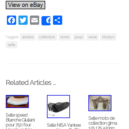
Facebook
Twitter
Email
Partager
Share
Tagged:
années
collection
moto
pour
ravat
rhony'x
selle
Related Articles …
Selle speed
Selle moto de
Blanche Giuliani
collection gima
pour 750 four
Selle NISA Yankee
125 175 a long