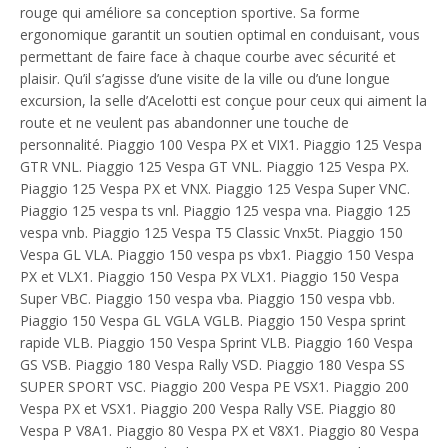
rouge qui améliore sa conception sportive. Sa forme
ergonomique garantit un soutien optimal en conduisant, vous
permettant de faire face à chaque courbe avec sécurité et
plaisir. Qu’il s’agisse d’une visite de la ville ou d’une longue
excursion, la selle d’Acelotti est conçue pour ceux qui aiment la
route et ne veulent pas abandonner une touche de
personnalité. Piaggio 100 Vespa PX et VIX1. Piaggio 125 Vespa
GTR VNL. Piaggio 125 Vespa GT VNL. Piaggio 125 Vespa PX.
Piaggio 125 Vespa PX et VNX. Piaggio 125 Vespa Super VNC.
Piaggio 125 vespa ts vnl. Piaggio 125 vespa vna. Piaggio 125
vespa vnb. Piaggio 125 Vespa T5 Classic Vnx5t. Piaggio 150
Vespa GL VLA. Piaggio 150 vespa ps vbx1. Piaggio 150 Vespa
PX et VLX1. Piaggio 150 Vespa PX VLX1. Piaggio 150 Vespa
Super VBC. Piaggio 150 vespa vba. Piaggio 150 vespa vbb.
Piaggio 150 Vespa GL VGLA VGLB. Piaggio 150 Vespa sprint
rapide VLB. Piaggio 150 Vespa Sprint VLB. Piaggio 160 Vespa
GS VSB. Piaggio 180 Vespa Rally VSD. Piaggio 180 Vespa SS
SUPER SPORT VSC. Piaggio 200 Vespa PE VSX1. Piaggio 200
Vespa PX et VSX1. Piaggio 200 Vespa Rally VSE. Piaggio 80
Vespa P V8A1. Piaggio 80 Vespa PX et V8X1. Piaggio 80 Vespa