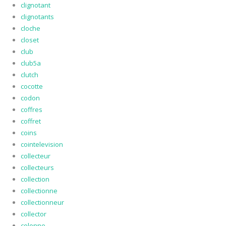
clignotant
clignotants
cloche
closet
club
club5a
clutch
cocotte
codon
coffres
coffret
coins
cointelevision
collecteur
collecteurs
collection
collectionne
collectionneur
collector
colonne