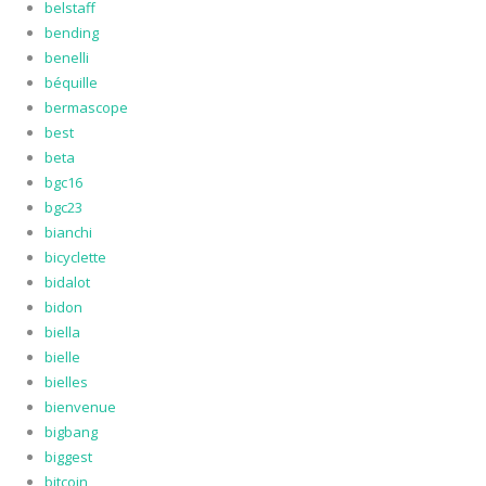
belstaff
bending
benelli
béquille
bermascope
best
beta
bgc16
bgc23
bianchi
bicyclette
bidalot
bidon
biella
bielle
bielles
bienvenue
bigbang
biggest
bitcoin