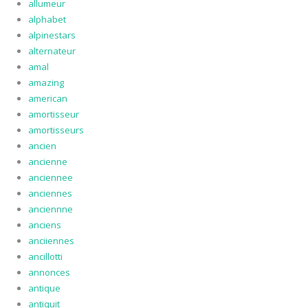
allumeur
alphabet
alpinestars
alternateur
amal
amazing
american
amortisseur
amortisseurs
ancien
ancienne
anciennee
anciennes
anciennne
anciens
anciiennes
ancillotti
annonces
antique
antiquit