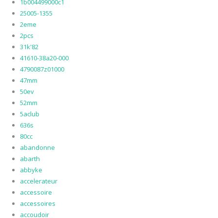
1b004499000c1
25005-1355
2eme
2pcs
31k'82
41610-38a20-000
4790087z01000
47mm
50ev
52mm
5aclub
636s
80cc
abandonne
abarth
abbyke
accelerateur
accessoire
accessoires
accoudoir