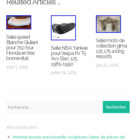
Related Articles …
Selle speed
Selle moto de
Blanche Giuliani
collection gima
pour 750 four
Selle NISA Yankee
125 175 a long
Honda en très
pour Vespa Px T5
ressorts
bonne état
Avv. Elec. 125
1985-1990
juin 25, 2026
août 1, 2026
juillet 28, 2026
Rechercher :
ARTICLES RÉCENTS
Homme tenant une bouteille sculptures faites de pièces de