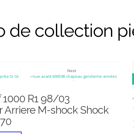
 de collection p
Next
rilia Sr Gt
- roue avant 60050B chapeau gendarme années
1910 1920 moto collection ancetre
 1000 R1 98/03
r Arriere M-shock Shock
070