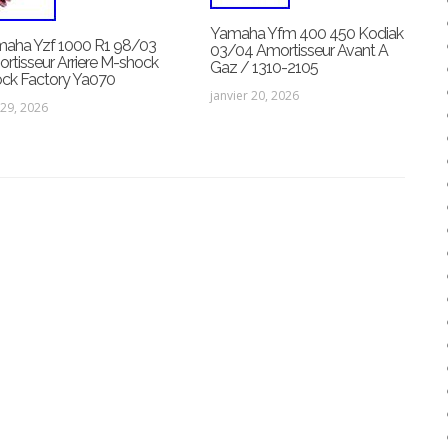
Yamaha Yfm 400 450 Kodiak
aha Yzf 1000 R1 98/03
03/04 Amortisseur Avant A
rtisseur Arriere M-shock
Gaz / 1310-2105
ck Factory Ya070
janvier 20, 2026
 29, 2026