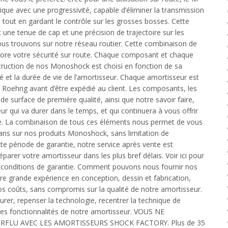
ique avec une progressivité, capable d’éliminer la transmission
, tout en gardant le contrôle sur les grosses bosses. Cette
ne tenue de cap et une précision de trajectoire sur les
ous trouvons sur notre réseau routier. Cette combinaison de
liore votre sécurité sur route. Chaque composant et chaque
nstruction de nos Monoshock est choisi en fonction de sa
lité et la durée de vie de l’amortisseur. Chaque amortisseur est
i Roehrig avant d’être expédié au client. Les composants, les
de surface de première qualité, ainsi que notre savoir faire,
r qui va durer dans le temps, et qui continuera à vous offrir
e. La combinaison de tous ces éléments nous permet de vous
 ans sur nos produits Monoshock, sans limitation de
tte période de garantie, notre service après vente est
éparer votre amortisseur dans les plus bref délais. Voir ici pour
s conditions de garantie. Comment pouvons nous fournir nos
re grande expérience en conception, dessin et fabrication,
os coûts, sans compromis sur la qualité de notre amortisseur.
urer, repenser la technologie, recentrer la technique de
 des fonctionnalités de notre amortisseur. VOUS NE
RFLU AVEC LES AMORTISSEURS SHOCK FACTORY. Plus de 35