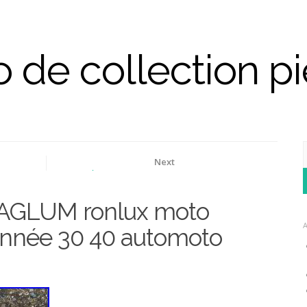
 de collection p
Next
 collection
Kit D’Élaboration Polini Compatible Avec Piaggio
Vespa Primavera 50 4T IGET 2026
GLUM ronlux moto
 année 30 40 automoto