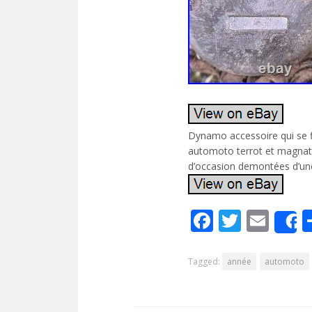
Dynamo accessoire qui se f
automoto terrot et magna
d’occasion demontées d’une
Facebook
Twitte
Ema
Tagged:
année
automoto