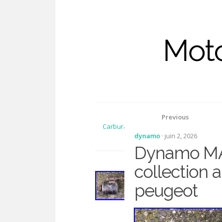
Moto
Previous
Carburateur gurtner 16 alcyon AS3 moto
dynamo
· juin 2, 2026
hirondelle française diamant
Dynamo MA
collection
peugeot