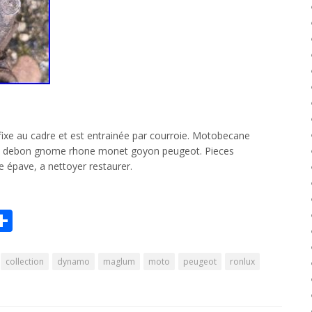
ixe au cadre et est entrainée par courroie. Motobecane
t debon gnome rhone monet goyon peugeot. Pieces
 épave, a nettoyer restaurer.
r
il
Partager
Share
collection
dynamo
maglum
moto
peugeot
ronlux