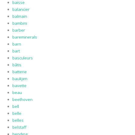
baisse
balancier
balmain
bambini
barber
bareminerals
barn
bart
basculeurs
bâtis
batterie
baukjen
bavette
beau
beethoven
bell
belle
belles
belstaff
bending