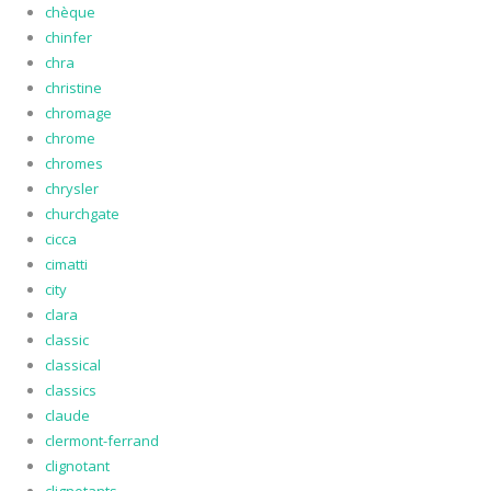
chèque
chinfer
chra
christine
chromage
chrome
chromes
chrysler
churchgate
cicca
cimatti
city
clara
classic
classical
classics
claude
clermont-ferrand
clignotant