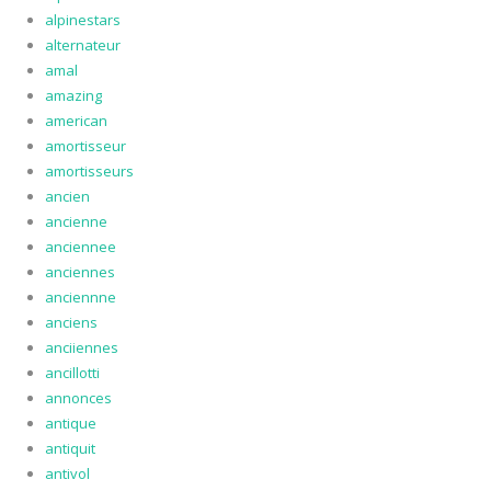
alpinestars
alternateur
amal
amazing
american
amortisseur
amortisseurs
ancien
ancienne
anciennee
anciennes
anciennne
anciens
anciiennes
ancillotti
annonces
antique
antiquit
antivol