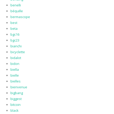
benelli
béquille
bermascope
best
beta
bgc16
bgc23
bianchi
bicyclette
bidalot
bidon
biella
bielle
bielles
bienvenue
bigbang
biggest
bitcoin
black