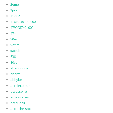
2eme
2pcs
31k'82
41610-38a20-000
4790087z01000
47mm
50ev
52mm
5aclub
636s
80cc
abandonne
abarth
abbyke
accelerateur
accessoire
accessoires
accoudoir
accroche-sac