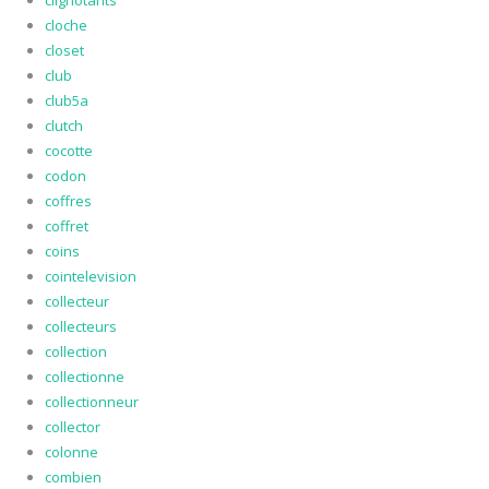
clignotants
cloche
closet
club
club5a
clutch
cocotte
codon
coffres
coffret
coins
cointelevision
collecteur
collecteurs
collection
collectionne
collectionneur
collector
colonne
combien