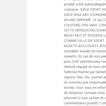
produit a été automatiqueme
contacter. SIEGE SPORT 
SIÈGE NISA ABS D’ORIGIN
EN ABS IMPRIMÉ. CE QUI
COUSSINS FINS MAIS CON
CETTE VERSION RECOUVER
RÉSISTANT ET POSSÈDE UN
COMME SELLE DE SPORT. 
ADAPTÉ AUX COURTS VOYAGES
ouvrables suivant la conclu
suivants. En cas de non-pa
pour ONP (enchérisseur non-
d’article impayé et nous rem
l’adresse fournie par l’ache
express Sda, Gls, courrier p
ne sommes pas responsables 
stocké, nous vous en infor
de l’impasse. Lorsque vous 
informer si tout va bien et
commentaires positifs. Conf