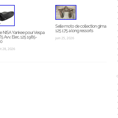
Selle moto de collection gima
125 175 a long ressorts
le NISA Yankee pour Vespa
T5 Avv. Elec. 125 1985-
juin 25, 2026
90
let 28, 2026