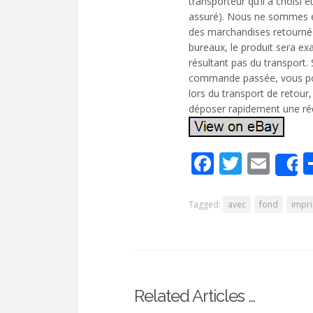
transporteur qu’il a choisi 
assuré). Nous ne sommes 
des marchandises retournées
bureaux, le produit sera e
résultant pas du transport. 
commande passée, vous po
lors du transport de retour
déposer rapidement une récla
Facebook
Twitte
Ema
Tagged:
avec
fond
impr
Related Articles …