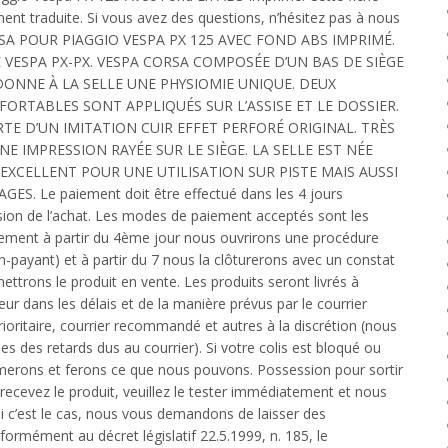
nt traduite. Si vous avez des questions, n’hésitez pas à nous
NISA POUR PIAGGIO VESPA PX 125 AVEC FOND ABS IMPRIMÉ.
E VESPA PX-PX. VESPA CORSA COMPOSÉE D’UN BAS DE SIÈGE
 DONNE À LA SELLE UNE PHYSIOMIE UNIQUE. DEUX
FORTABLES SONT APPLIQUÉS SUR L’ASSISE ET LE DOSSIER.
TE D’UN IMITATION CUIR EFFET PERFORÉ ORIGINAL. TRÈS
E IMPRESSION RAYÉE SUR LE SIÈGE. LA SELLE EST NÉE
EXCELLENT POUR UNE UTILISATION SUR PISTE MAIS AUSSI
. Le paiement doit être effectué dans les 4 jours
sion de l’achat. Les modes de paiement acceptés sont les
iement à partir du 4ème jour nous ouvrirons une procédure
payant) et à partir du 7 nous la clôturerons avec un constat
ettrons le produit en vente. Les produits seront livrés à
teur dans les délais et de la manière prévus par le courrier
rioritaire, courrier recommandé et autres à la discrétion (nous
des retards dus au courrier). Si votre colis est bloqué ou
merons et ferons ce que nous pouvons. Possession pour sortir
recevez le produit, veuillez le tester immédiatement et nous
 si c’est le cas, nous vous demandons de laisser des
ormément au décret législatif 22.5.1999, n. 185, le