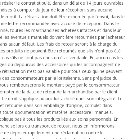
ésilier le contrat stipulé, dans un délai de 14 jours ouvrables
dises à compter du jour de leur réception, sans aucune
 le motif. La rétractation doit être exprimée par l’envoi, dans le
 d’une lettre recommandée avec accusé de réception. Dans le
onné, toutes les marchandises achetées intactes et dans leur
ue les éventuels manuels doivent être retournées par l’acheteur
sans aucun défaut. Les frais de retour seront à la charge du
 produits ne peuvent être retournés que s’ils n’ont pas été
t cas s’ils ne sont pas dans un état vendable. En aucun cas les
gés ou dépourvus des accessoires qui les accompagnent ne
e rétractation n’est pas valable pour tous ceux qui ne peuvent
des consommateurs par la loi italienne. Sans préjudice du
, nous rembourserons le montant payé par le consommateur
compter de la date de retour de la marchandise par le client.
 Le droit s’applique au produit acheté dans son intégralité. Le
t et retourné dans son emballage d’origine, complet dans
is toute documentation et matériel accessoire : manuels,
pplique pas à tous les produits liés aux soins personnels. En
ndise lors du transport de retour, nous en informerons
tre de déposer rapidement une réclamation contre le