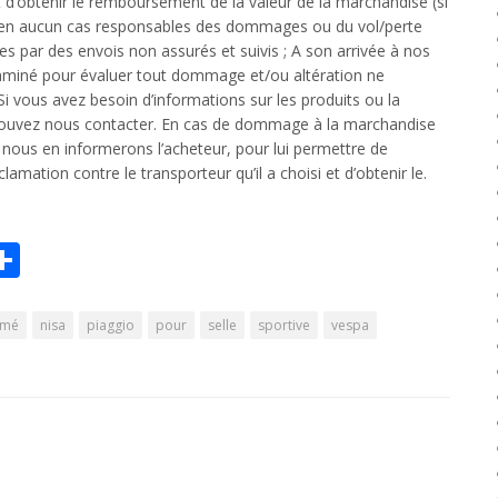
et d’obtenir le remboursement de la valeur de la marchandise (si
en aucun cas responsables des dommages ou du vol/perte
 par des envois non assurés et suivis ; A son arrivée à nos
xaminé pour évaluer tout dommage et/ou altération ne
Si vous avez besoin d’informations sur les produits ou la
uvez nous contacter. En cas de dommage à la marchandise
, nous en informerons l’acheteur, pour lui permettre de
mation contre le transporteur qu’il a choisi et d’obtenir le.
r
il
Partager
Share
imé
nisa
piaggio
pour
selle
sportive
vespa