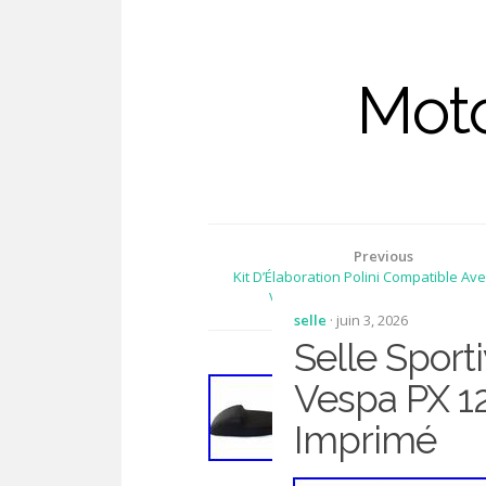
Moto
Previous
Kit D’Élaboration Polini Compatible Ave
Vespa Primavera 50 4T IGET 202
selle
· juin 3, 2026
Selle Sport
Vespa PX 1
Imprimé