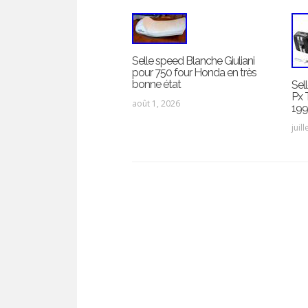
Selle speed Blanche Giuliani
pour 750 four Honda en très
bonne état
Sel
Px 
août 1, 2026
19
juil